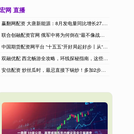
宏网 直播
赢翻网配资 大唐新能源：8月发电量同比增长27.50%
联合创融配资官网 俄军中将为何倒在“最不像战场的地方”？ 城
中国期货配资网平台 “十五五”开好局起好步丨从“便捷服务”到
双融优配 西北畅游全攻略，环线探秘指南，这些干货你敢信？_小
安信配资 炒丝瓜时，最忌直接下锅炒！多加2步，丝瓜翠绿不发黑