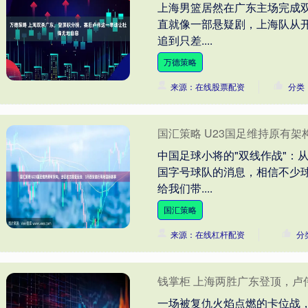
上海男篮居然在广东主场完成双
直就像一部悬疑剧，上海队从开
追到只差....
万德策略
来源：在线股票配资
分类
国汇策略 U23国足维持原有
中国足球小将的"双线作战"：
国字号球队的消息，相信不少球
给我们带....
国汇策略
来源：在线杠杆配资
分
钱掌柜 上海两胜广东登顶，卢
一场被复仇火焰点燃的卡位战，