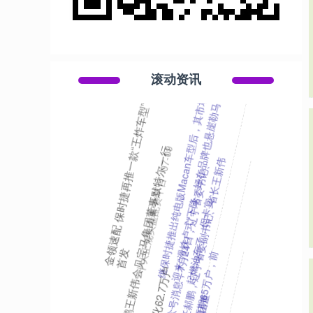
滚动资讯
易倍配资 张小泉：间接控股股东、控股股东被裁定
实质合并重整
长宏网
08-01
南方财经7月29日电，张小泉7月29日公告，公司间接
控股股东富春控股集团、控股股东张小泉集团等69家公
司被裁定进行实质合
有限公司给予警告
2025月7日，国家外汇管理局绍兴市分局公布绍外管罚
〔2025〕1号行政处罚，对浙江上虞农村商业银行股份
十大正规实盘配资平台
07-17
被罚款50.88万元