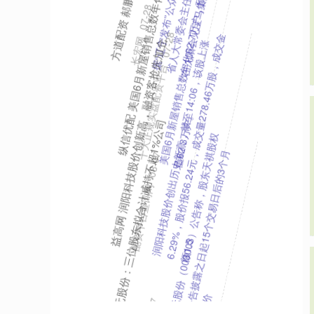
翻翻配资 浙江上虞农村商业银行股份有限公司违规
元/张，成交额2665.85万元，转股溢价率188.24%。
本站消息，8月7日洽洽转债收盘上涨0.22%，报117.58
十大正规实盘配资平台
08-09
188.24%
天载配资 8月7日洽洽转债上涨0.22%，转股溢价率
良资产处置单笔项目
作者｜睿研金融 编辑｜MAX 来源｜蓝筹企业评论 近
日，兴业消费金融股份公司（以下简称“兴业消金”）不
配资平台查询网
01-05
新规下线上业务扩张存疑
万隆优配 兴业消金 2025 不良处置 401.06 亿元 助贷
办。本届论坛继
主题为“共享创新 共塑未来：构建开放合作的全球科技
共同体”的2025浦江创新论坛9月20日至22日在上海举
十大正规实盘配资平台
09-29
论坛多维度赋能未来产业